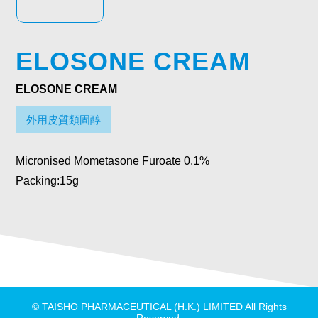
ELOSONE CREAM
ELOSONE CREAM
外用皮質類固醇
Micronised Mometasone Furoate 0.1%
Packing:15g
© TAISHO PHARMACEUTICAL (H.K.) LIMITED All Rights
Reserved.