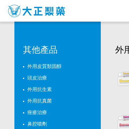
其
他
產
品
其他產品
外
外用皮質類固醇
頭皮治療
外用抗生素
外用抗真菌
痤瘡治療
鼻腔噴劑