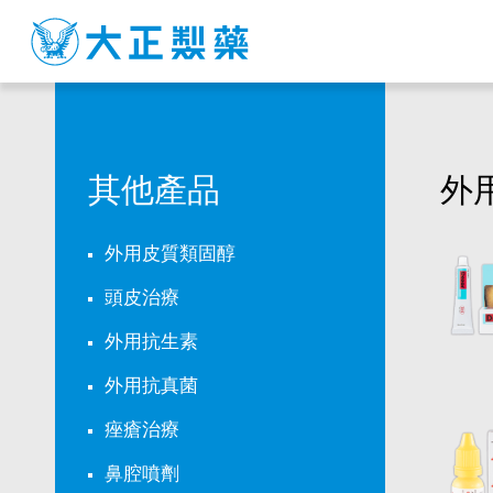
其
他
產
品
其他產品
外
外用皮質類固醇
頭皮治療
外用抗生素
外用抗真菌
痤瘡治療
鼻腔噴劑