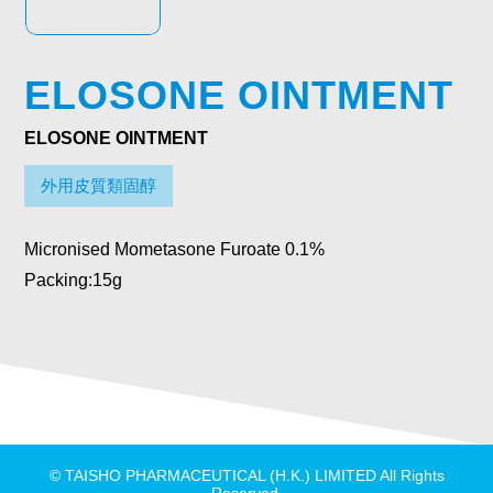
ELOSONE OINTMENT
ELOSONE OINTMENT
外用皮質類固醇
Micronised Mometasone Furoate 0.1%
Packing:15g
© TAISHO PHARMACEUTICAL (H.K.) LIMITED All Rights
Reserved.