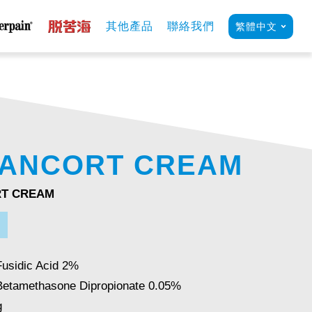
其他產品
聯絡我們
繁體中文
ANCORT CREAM
T CREAM
Fusidic Acid 2%
Betamethasone Dipropionate 0.05%
g